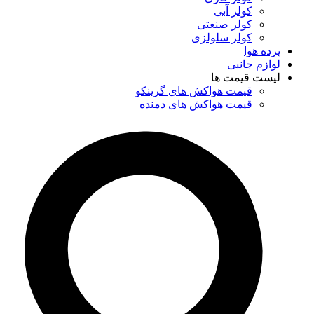
کولر آبی
کولر صنعتی
کولر سلولزی
پرده هوا
لوازم جانبی
لیست قیمت ها
قیمت هواکش های گرینکو
قیمت هواکش های دمنده