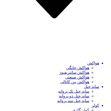
هواکش
هواکش خانگی
هواکش سانتریفیوژ
هواکش صنعتی
هواکش بین کانالی
ساید چنل
ساید چنل تک پروانه
ساید چنل دو پروانه
ساید چنل سه پروانه
کولر
کولر گازی