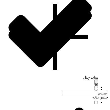
ساید چنل
10
جنس بدنه