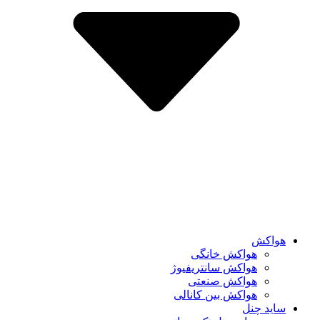
هواکش
هواکش خانگی
هواکش سانتریفیوژ
هواکش صنعتی
هواکش بین کانالی
ساید چنل