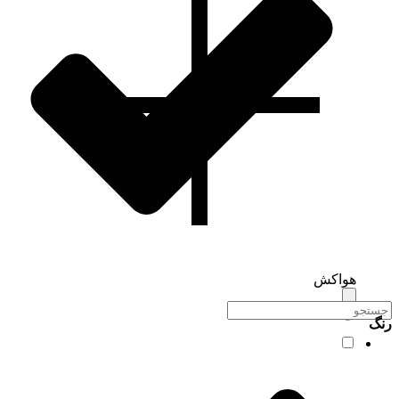
هواکش
رنگ