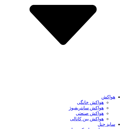
هواکش
هواکش خانگی
هواکش سانتریفیوژ
هواکش صنعتی
هواکش بین کانالی
ساید چنل