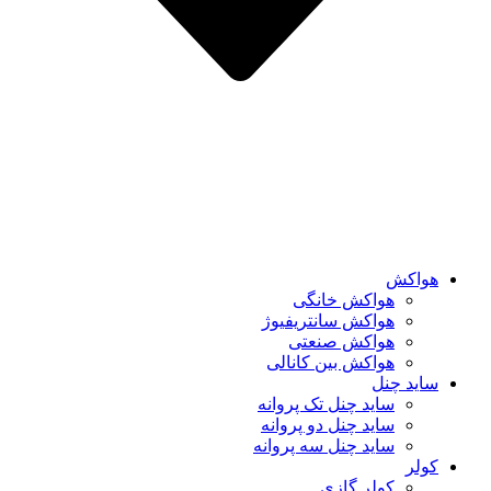
هواکش
هواکش خانگی
هواکش سانتریفیوژ
هواکش صنعتی
هواکش بین کانالی
ساید چنل
ساید چنل تک پروانه
ساید چنل دو پروانه
ساید چنل سه پروانه
کولر
کولر گازی