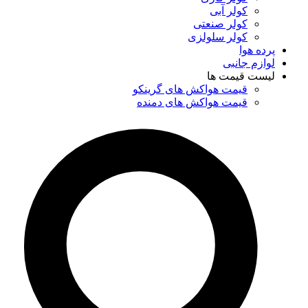
کولر آبی
کولر صنعتی
کولر سلولزی
پرده هوا
لوازم جانبی
لیست قیمت ها
قیمت هواکش های گرینکو
قیمت هواکش های دمنده