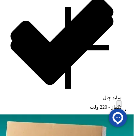
ساید چنل
تکفاز - 220 ولت