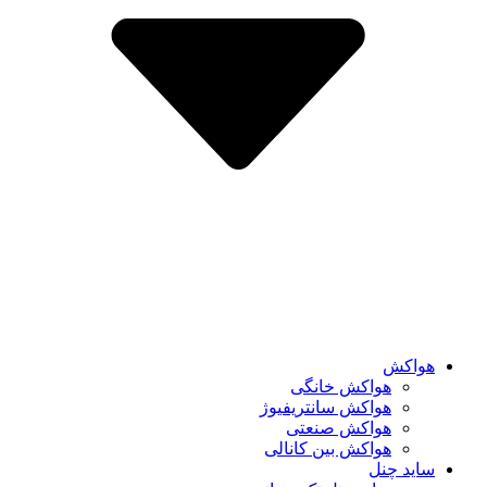
هواکش
هواکش خانگی
هواکش سانتریفیوژ
هواکش صنعتی
هواکش بین کانالی
ساید چنل