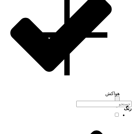
هواکش
رنگ