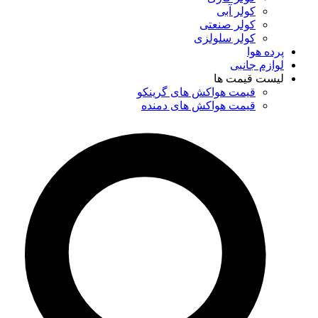
کولر آبی
کولر صنعتی
کولر سلولزی
پرده هوا
لوازم جانبی
لیست قیمت ها
قیمت هواکش های گرینکو
قیمت هواکش های دمنده