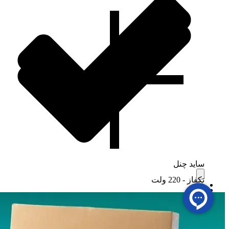
ساید چنل
تکفاز - 220 ولت