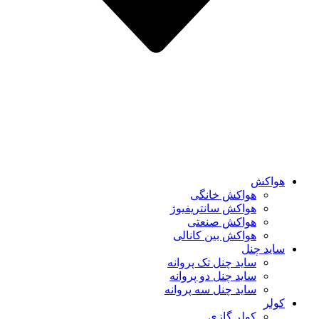
هواکش
هواکش خانگی
هواکش سانتریفیوژ
هواکش صنعتی
هواکش بین کانالی
ساید چنل
ساید چنل تک پروانه
ساید چنل دو پروانه
ساید چنل سه پروانه
کولر
کولر گازی