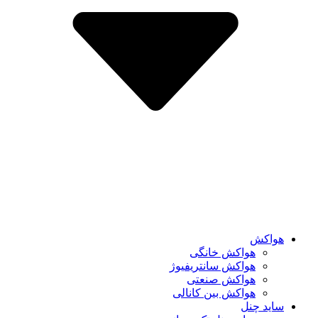
هواکش
هواکش خانگی
هواکش سانتریفیوژ
هواکش صنعتی
هواکش بین کانالی
ساید چنل