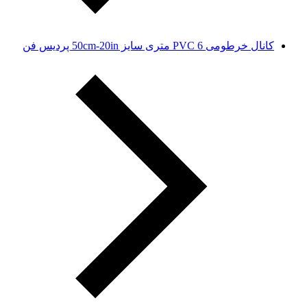
کانال خرطومی PVC 6 متری سایز 50cm-20in پردیس فن