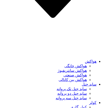
هواکش
هواکش خانگی
هواکش سانتریفیوژ
هواکش صنعتی
هواکش بین کانالی
ساید چنل
ساید چنل تک پروانه
ساید چنل دو پروانه
ساید چنل سه پروانه
کولر
کولر گازی