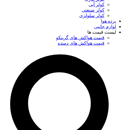
کولر آبی
کولر صنعتی
کولر سلولزی
پرده هوا
لوازم جانبی
لیست قیمت ها
قیمت هواکش های گرینکو
قیمت هواکش های دمنده