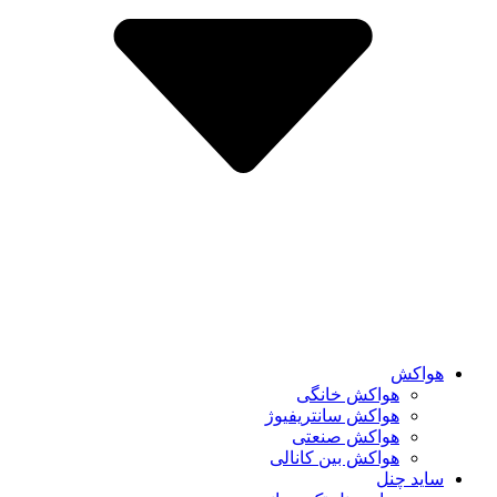
هواکش
هواکش خانگی
هواکش سانتریفیوژ
هواکش صنعتی
هواکش بین کانالی
ساید چنل