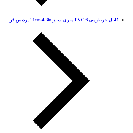
کانال خرطومی PVC 6 متری سایز 11cm-4/3in پردیس فن