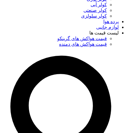
کولر آبی
کولر صنعتی
کولر سلولزی
پرده هوا
لوازم جانبی
لیست قیمت ها
قیمت هواکش های گرینکو
قیمت هواکش های دمنده