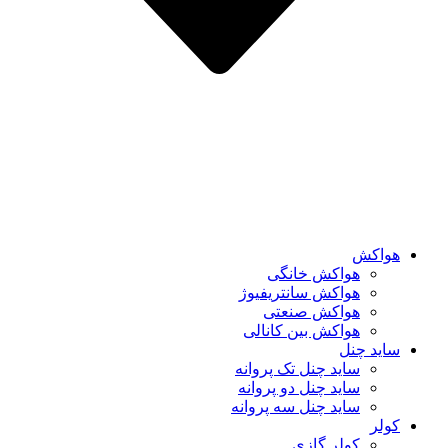
هواکش
هواکش خانگی
هواکش سانتریفیوژ
هواکش صنعتی
هواکش بین کانالی
ساید چنل
ساید چنل تک پروانه
ساید چنل دو پروانه
ساید چنل سه پروانه
کولر
کولر گازی