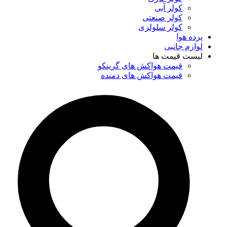
کولر آبی
کولر صنعتی
کولر سلولزی
پرده هوا
لوازم جانبی
لیست قیمت ها
قیمت هواکش های گرینکو
قیمت هواکش های دمنده