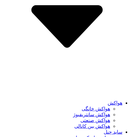
هواکش
هواکش خانگی
هواکش سانتریفیوژ
هواکش صنعتی
هواکش بین کانالی
ساید چنل