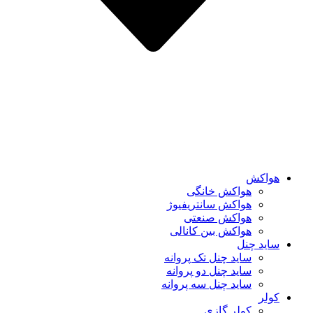
هواکش
هواکش خانگی
هواکش سانتریفیوژ
هواکش صنعتی
هواکش بین کانالی
ساید چنل
ساید چنل تک پروانه
ساید چنل دو پروانه
ساید چنل سه پروانه
کولر
کولر گازی