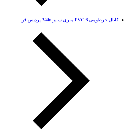
کانال خرطومی PVC 6 متری سایز 3/4in پردیس فن