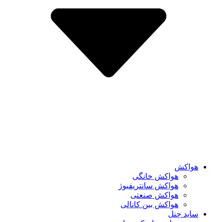
هواکش
هواکش خانگی
هواکش سانتریفیوژ
هواکش صنعتی
هواکش بین کانالی
ساید چنل