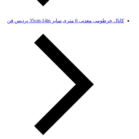
کانال خرطومی معدنی 6 متری سایز 35cm-14in پردیس فن