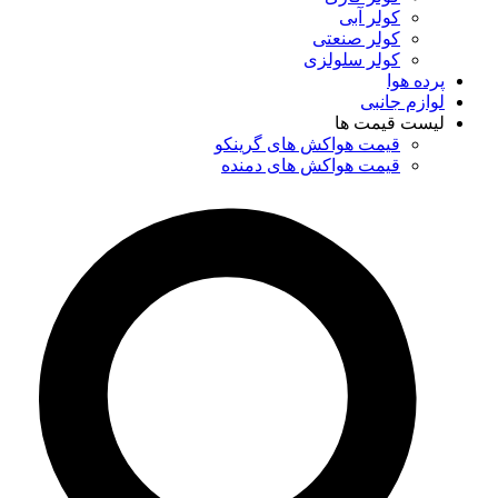
کولر آبی
کولر صنعتی
کولر سلولزی
پرده هوا
لوازم جانبی
لیست قیمت ها
قیمت هواکش های گرینکو
قیمت هواکش های دمنده