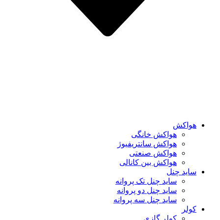
هواکش
هواکش خانگی
هواکش سانتریفیوژ
هواکش صنعتی
هواکش بین کانالی
ساید چنل
ساید چنل تک پروانه
ساید چنل دو پروانه
ساید چنل سه پروانه
کولر
کولر گازی