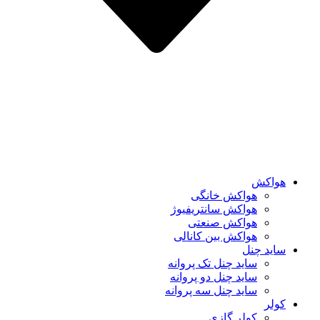
هواکش
هواکش خانگی
هواکش سانتریفیوژ
هواکش صنعتی
هواکش بین کانالی
ساید چنل
ساید چنل تک پروانه
ساید چنل دو پروانه
ساید چنل سه پروانه
کولر
کولر گازی