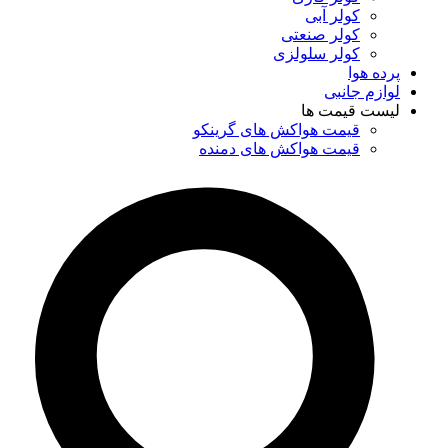
کولر آبی
کولر صنعتی
کولر سلولزی
پرده هوا
لوازم جانبی
لیست قیمت ها
قیمت هواکش های گرینکو
قیمت هواکش های دمنده