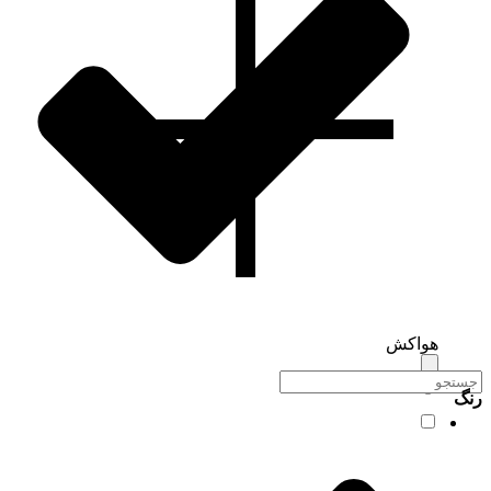
هواکش
رنگ