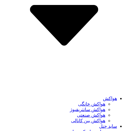
هواکش
هواکش خانگی
هواکش سانتریفیوژ
هواکش صنعتی
هواکش بین کانالی
ساید چنل