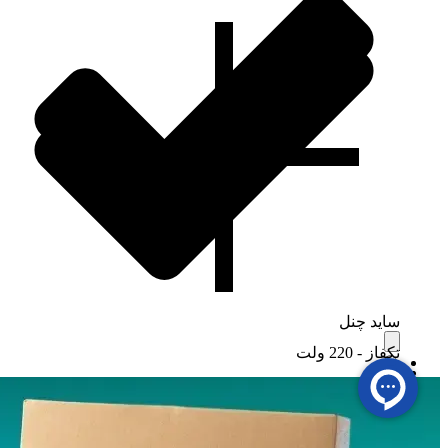
ساید چنل
تکفاز - 220 ولت