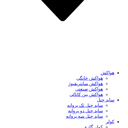
هواکش
هواکش خانگی
هواکش سانتریفیوژ
هواکش صنعتی
هواکش بین کانالی
ساید چنل
ساید چنل تک پروانه
ساید چنل دو پروانه
ساید چنل سه پروانه
کولر
کولر گازی