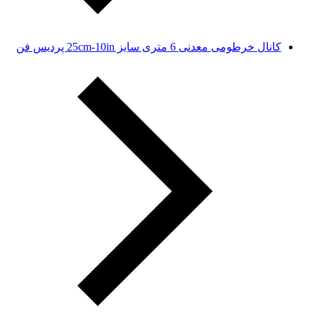
کانال خرطومی معدنی 6 متری سایز 25cm-10in پردیس فن