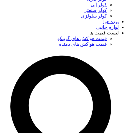
کولر آبی
کولر صنعتی
کولر سلولزی
پرده هوا
لوازم جانبی
لیست قیمت ها
قیمت هواکش های گرینکو
قیمت هواکش های دمنده