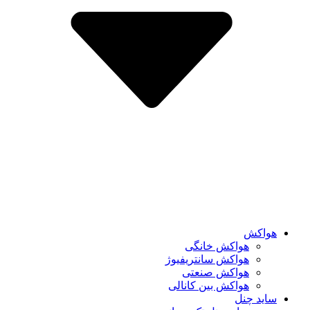
هواکش
هواکش خانگی
هواکش سانتریفیوژ
هواکش صنعتی
هواکش بین کانالی
ساید چنل