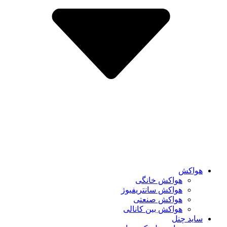
هواکش
هواکش خانگی
هواکش سانتریفیوژ
هواکش صنعتی
هواکش بین کانالی
ساید چنل