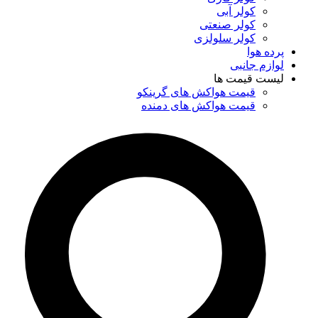
کولر آبی
کولر صنعتی
کولر سلولزی
پرده هوا
لوازم جانبی
لیست قیمت ها
قیمت هواکش های گرینکو
قیمت هواکش های دمنده