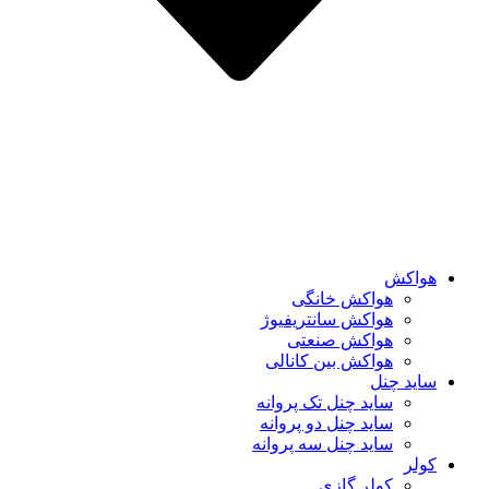
هواکش
هواکش خانگی
هواکش سانتریفیوژ
هواکش صنعتی
هواکش بین کانالی
ساید چنل
ساید چنل تک پروانه
ساید چنل دو پروانه
ساید چنل سه پروانه
کولر
کولر گازی