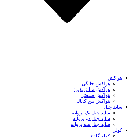
هواکش
هواکش خانگی
هواکش سانتریفیوژ
هواکش صنعتی
هواکش بین کانالی
ساید چنل
ساید چنل تک پروانه
ساید چنل دو پروانه
ساید چنل سه پروانه
کولر
کولر گازی