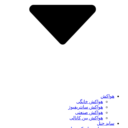
هواکش
هواکش خانگی
هواکش سانتریفیوژ
هواکش صنعتی
هواکش بین کانالی
ساید چنل