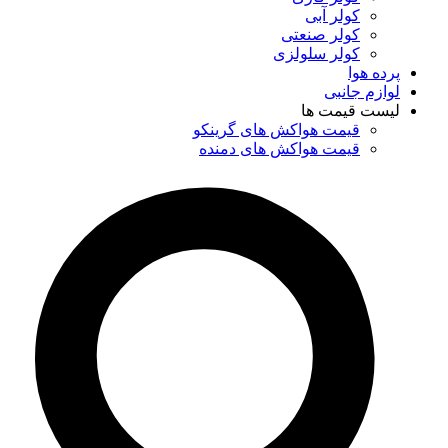
کولر آبی
کولر صنعتی
کولر سلولزی
پرده هوا
لوازم جانبی
لیست قیمت ها
قیمت هواکش های گرینکو
قیمت هواکش های دمنده