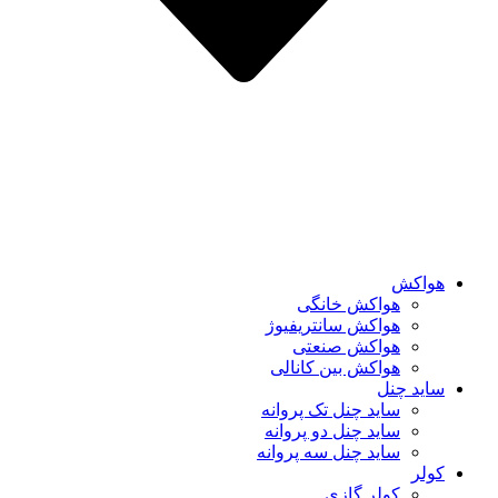
هواکش
هواکش خانگی
هواکش سانتریفیوژ
هواکش صنعتی
هواکش بین کانالی
ساید چنل
ساید چنل تک پروانه
ساید چنل دو پروانه
ساید چنل سه پروانه
کولر
کولر گازی