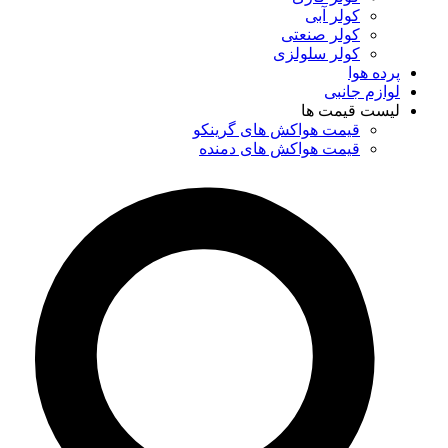
کولر آبی
کولر صنعتی
کولر سلولزی
پرده هوا
لوازم جانبی
لیست قیمت ها
قیمت هواکش های گرینکو
قیمت هواکش های دمنده