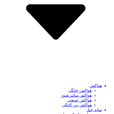
هواکش
هواکش خانگی
هواکش سانتریفیوژ
هواکش صنعتی
هواکش بین کانالی
ساید چنل