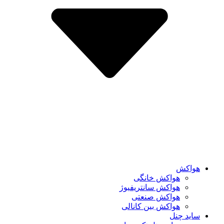
هواکش
هواکش خانگی
هواکش سانتریفیوژ
هواکش صنعتی
هواکش بین کانالی
ساید چنل