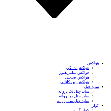
هواکش
هواکش خانگی
هواکش سانتریفیوژ
هواکش صنعتی
هواکش بین کانالی
ساید چنل
ساید چنل تک پروانه
ساید چنل دو پروانه
ساید چنل سه پروانه
کولر
کولر گازی