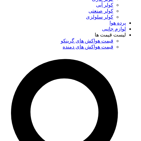
کولر آبی
کولر صنعتی
کولر سلولزی
پرده هوا
لوازم جانبی
لیست قیمت ها
قیمت هواکش های گرینکو
قیمت هواکش های دمنده