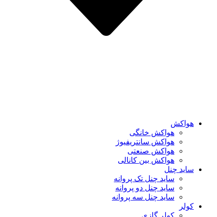
هواکش
هواکش خانگی
هواکش سانتریفیوژ
هواکش صنعتی
هواکش بین کانالی
ساید چنل
ساید چنل تک پروانه
ساید چنل دو پروانه
ساید چنل سه پروانه
کولر
کولر گازی