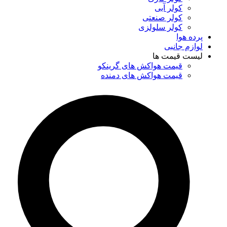
کولر آبی
کولر صنعتی
کولر سلولزی
پرده هوا
لوازم جانبی
لیست قیمت ها
قیمت هواکش های گرینکو
قیمت هواکش های دمنده