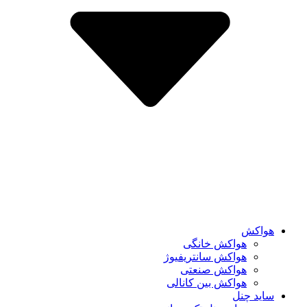
هواکش
هواکش خانگی
هواکش سانتریفیوژ
هواکش صنعتی
هواکش بین کانالی
ساید چنل