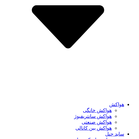
هواکش
هواکش خانگی
هواکش سانتریفیوژ
هواکش صنعتی
هواکش بین کانالی
ساید چنل