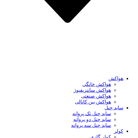
هواکش
هواکش خانگی
هواکش سانتریفیوژ
هواکش صنعتی
هواکش بین کانالی
ساید چنل
ساید چنل تک پروانه
ساید چنل دو پروانه
ساید چنل سه پروانه
کولر
کولر گازی