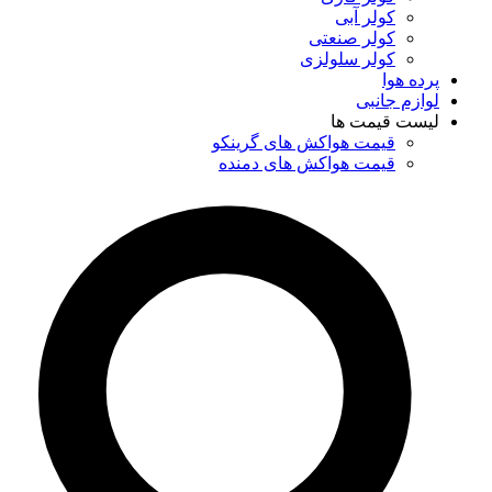
کولر آبی
کولر صنعتی
کولر سلولزی
پرده هوا
لوازم جانبی
لیست قیمت ها
قیمت هواکش های گرینکو
قیمت هواکش های دمنده