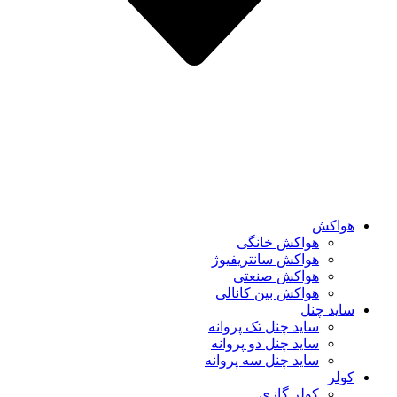
هواکش
هواکش خانگی
هواکش سانتریفیوژ
هواکش صنعتی
هواکش بین کانالی
ساید چنل
ساید چنل تک پروانه
ساید چنل دو پروانه
ساید چنل سه پروانه
کولر
کولر گازی