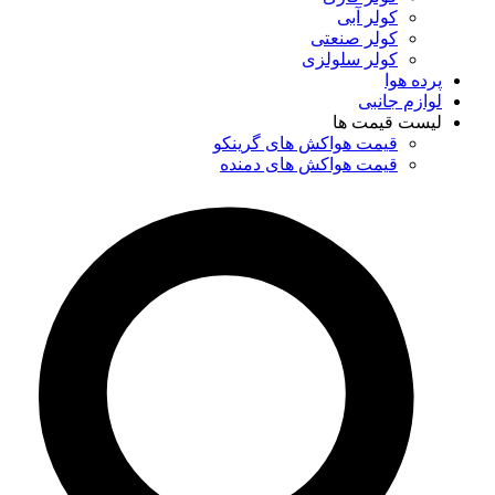
کولر آبی
کولر صنعتی
کولر سلولزی
پرده هوا
لوازم جانبی
لیست قیمت ها
قیمت هواکش های گرینکو
قیمت هواکش های دمنده