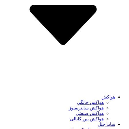
هواکش
هواکش خانگی
هواکش سانتریفیوژ
هواکش صنعتی
هواکش بین کانالی
ساید چنل