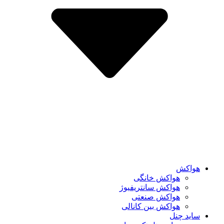
هواکش
هواکش خانگی
هواکش سانتریفیوژ
هواکش صنعتی
هواکش بین کانالی
ساید چنل