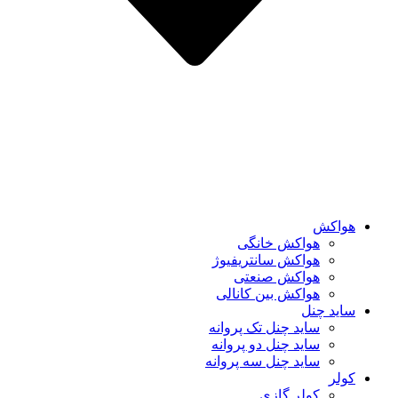
هواکش
هواکش خانگی
هواکش سانتریفیوژ
هواکش صنعتی
هواکش بین کانالی
ساید چنل
ساید چنل تک پروانه
ساید چنل دو پروانه
ساید چنل سه پروانه
کولر
کولر گازی