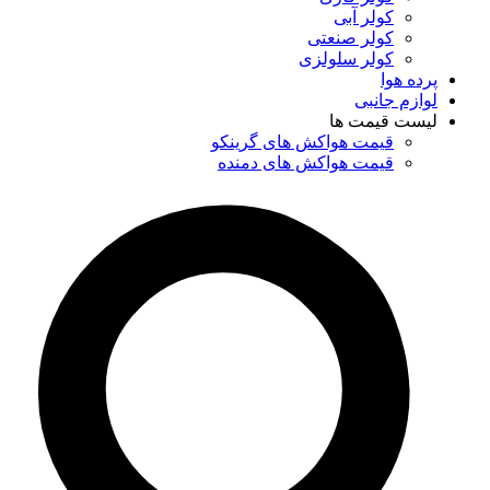
کولر آبی
کولر صنعتی
کولر سلولزی
پرده هوا
لوازم جانبی
لیست قیمت ها
قیمت هواکش های گرینکو
قیمت هواکش های دمنده