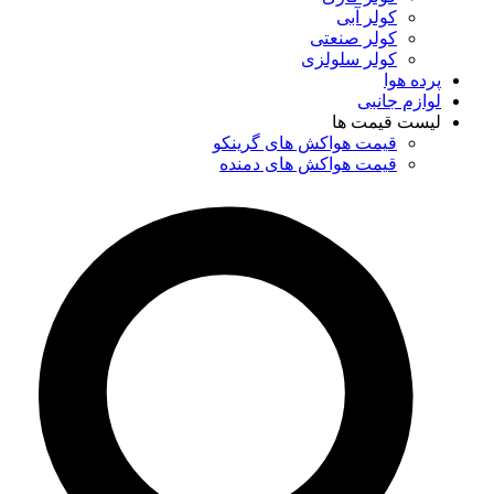
کولر آبی
کولر صنعتی
کولر سلولزی
پرده هوا
لوازم جانبی
لیست قیمت ها
قیمت هواکش های گرینکو
قیمت هواکش های دمنده