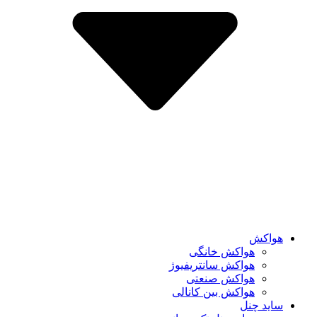
هواکش
هواکش خانگی
هواکش سانتریفیوژ
هواکش صنعتی
هواکش بین کانالی
ساید چنل