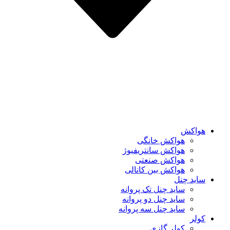
هواکش
هواکش خانگی
هواکش سانتریفیوژ
هواکش صنعتی
هواکش بین کانالی
ساید چنل
ساید چنل تک پروانه
ساید چنل دو پروانه
ساید چنل سه پروانه
کولر
کولر گازی