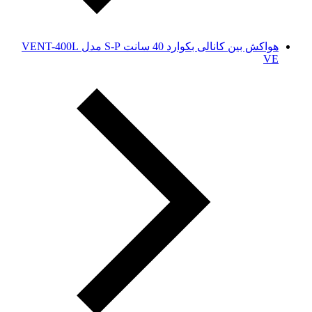
هواکش بین کانالی بکوارد 40 سانت S-P مدل VENT-400L
VE