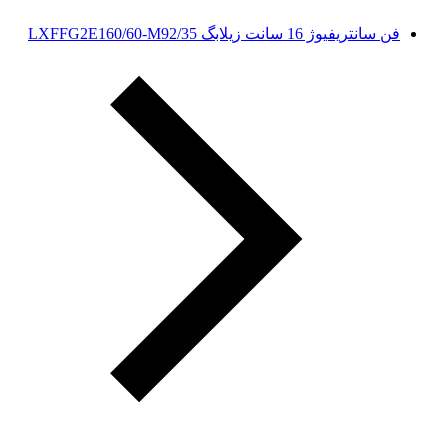
فن سانتریفیوژ 16 سانت زیلابگ LXFFG2E160/60-M92/35