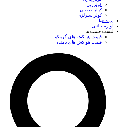
کولر آبی
کولر صنعتی
کولر سلولزی
پرده هوا
لوازم جانبی
لیست قیمت ها
قیمت هواکش های گرینکو
قیمت هواکش های دمنده