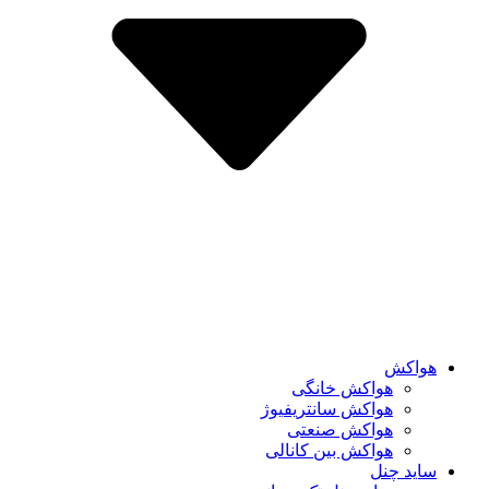
هواکش
هواکش خانگی
هواکش سانتریفیوژ
هواکش صنعتی
هواکش بین کانالی
ساید چنل