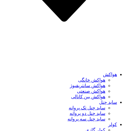
هواکش
هواکش خانگی
هواکش سانتریفیوژ
هواکش صنعتی
هواکش بین کانالی
ساید چنل
ساید چنل تک پروانه
ساید چنل دو پروانه
ساید چنل سه پروانه
کولر
کولر گازی