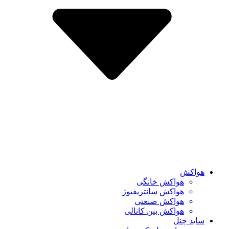
هواکش
هواکش خانگی
هواکش سانتریفیوژ
هواکش صنعتی
هواکش بین کانالی
ساید چنل