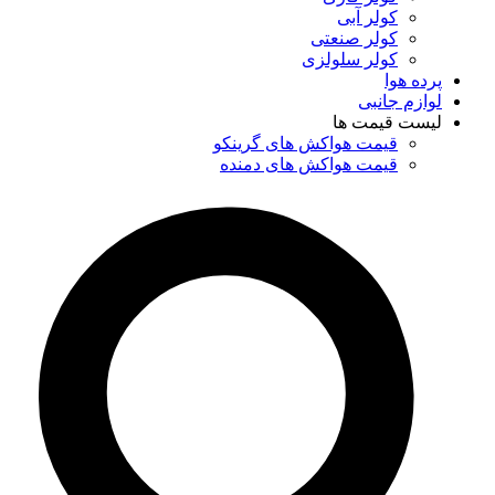
کولر آبی
کولر صنعتی
کولر سلولزی
پرده هوا
لوازم جانبی
لیست قیمت ها
قیمت هواکش های گرینکو
قیمت هواکش های دمنده