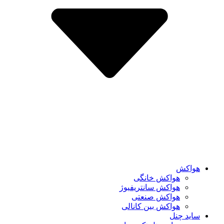
هواکش
هواکش خانگی
هواکش سانتریفیوژ
هواکش صنعتی
هواکش بین کانالی
ساید چنل