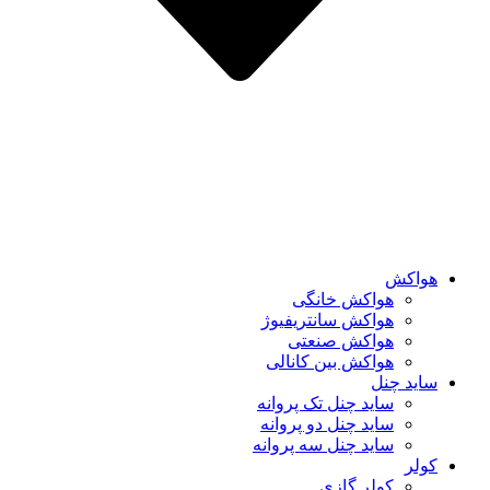
هواکش
هواکش خانگی
هواکش سانتریفیوژ
هواکش صنعتی
هواکش بین کانالی
ساید چنل
ساید چنل تک پروانه
ساید چنل دو پروانه
ساید چنل سه پروانه
کولر
کولر گازی