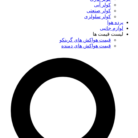
کولر آبی
کولر صنعتی
کولر سلولزی
پرده هوا
لوازم جانبی
لیست قیمت ها
قیمت هواکش های گرینکو
قیمت هواکش های دمنده