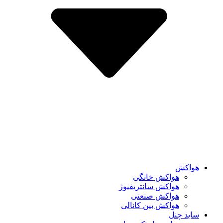
هواکش
هواکش خانگی
هواکش سانتریفیوژ
هواکش صنعتی
هواکش بین کانالی
ساید چنل