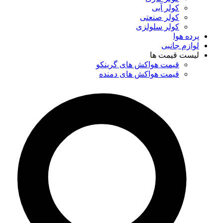
کولر آبی
کولر صنعتی
کولر سلولزی
پرده هوا
لوازم جانبی
لیست قیمت ها
قیمت هواکش های گرینکو
قیمت هواکش های دمنده