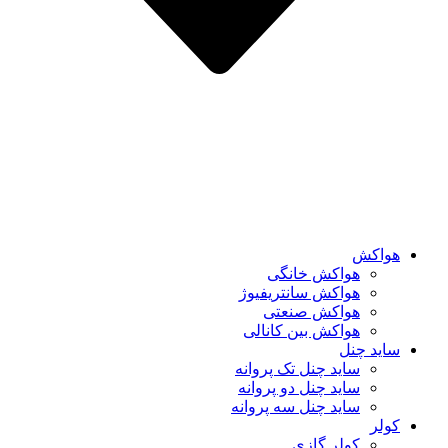
هواکش
هواکش خانگی
هواکش سانتریفیوژ
هواکش صنعتی
هواکش بین کانالی
ساید چنل
ساید چنل تک پروانه
ساید چنل دو پروانه
ساید چنل سه پروانه
کولر
کولر گازی