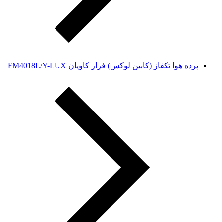
پرده هوا تکفاز (کابین لوکس) فراز کاویان FM4018L/Y-LUX