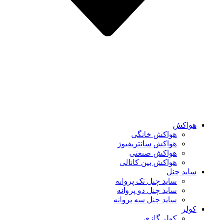
هواکش
هواکش خانگی
هواکش سانتریفیوژ
هواکش صنعتی
هواکش بین کانالی
ساید چنل
ساید چنل تک پروانه
ساید چنل دو پروانه
ساید چنل سه پروانه
کولر
کولر گازی