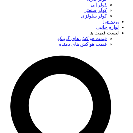
کولر آبی
کولر صنعتی
کولر سلولزی
پرده هوا
لوازم جانبی
لیست قیمت ها
قیمت هواکش های گرینکو
قیمت هواکش های دمنده