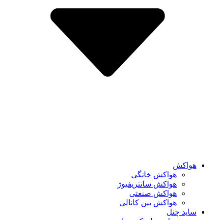
هواکش
هواکش خانگی
هواکش سانتریفیوژ
هواکش صنعتی
هواکش بین کانالی
ساید چنل