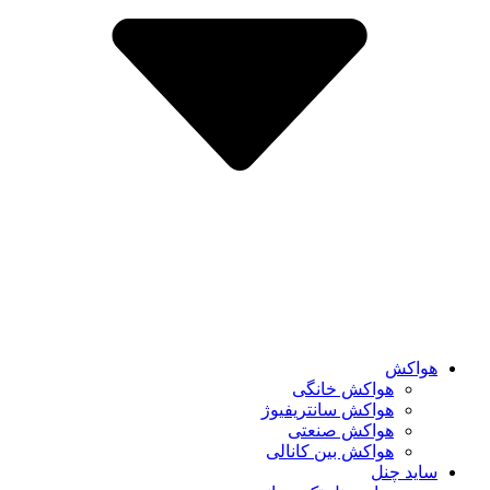
هواکش
هواکش خانگی
هواکش سانتریفیوژ
هواکش صنعتی
هواکش بین کانالی
ساید چنل