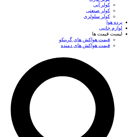
کولر آبی
کولر صنعتی
کولر سلولزی
پرده هوا
لوازم جانبی
لیست قیمت ها
قیمت هواکش های گرینکو
قیمت هواکش های دمنده