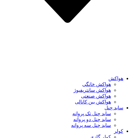
هواکش
هواکش خانگی
هواکش سانتریفیوژ
هواکش صنعتی
هواکش بین کانالی
ساید چنل
ساید چنل تک پروانه
ساید چنل دو پروانه
ساید چنل سه پروانه
کولر
کولر گازی