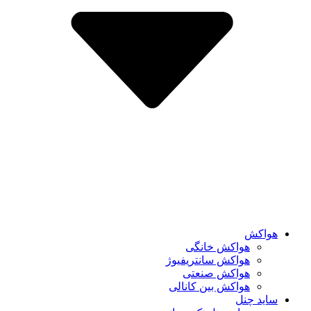
هواکش
هواکش خانگی
هواکش سانتریفیوژ
هواکش صنعتی
هواکش بین کانالی
ساید چنل