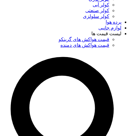
کولر آبی
کولر صنعتی
کولر سلولزی
پرده هوا
لوازم جانبی
لیست قیمت ها
قیمت هواکش های گرینکو
قیمت هواکش های دمنده