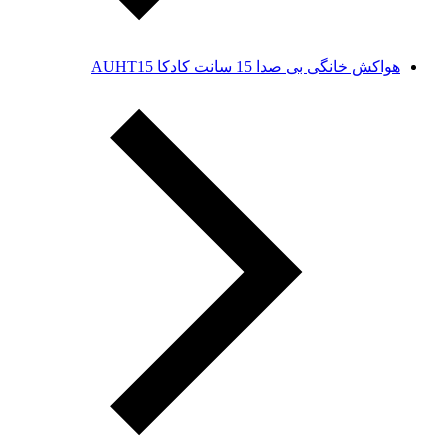
هواکش خانگی بی صدا 15 سانت کادکا AUHT15