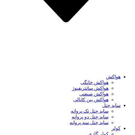
هواکش
هواکش خانگی
هواکش سانتریفیوژ
هواکش صنعتی
هواکش بین کانالی
ساید چنل
ساید چنل تک پروانه
ساید چنل دو پروانه
ساید چنل سه پروانه
کولر
کولر گازی