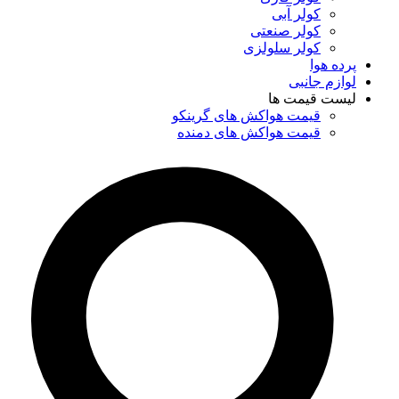
کولر آبی
کولر صنعتی
کولر سلولزی
پرده هوا
لوازم جانبی
لیست قیمت ها
قیمت هواکش های گرینکو
قیمت هواکش های دمنده