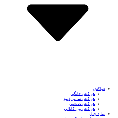
هواکش
هواکش خانگی
هواکش سانتریفیوژ
هواکش صنعتی
هواکش بین کانالی
ساید چنل