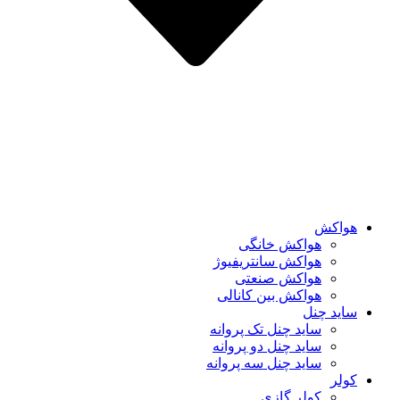
هواکش
هواکش خانگی
هواکش سانتریفیوژ
هواکش صنعتی
هواکش بین کانالی
ساید چنل
ساید چنل تک پروانه
ساید چنل دو پروانه
ساید چنل سه پروانه
کولر
کولر گازی