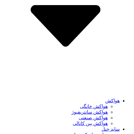
هواکش
هواکش خانگی
هواکش سانتریفیوژ
هواکش صنعتی
هواکش بین کانالی
ساید چنل