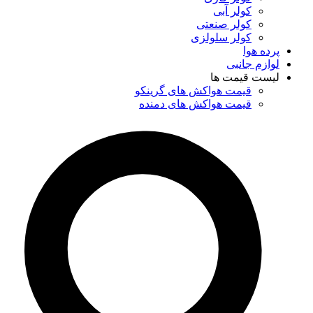
کولر آبی
کولر صنعتی
کولر سلولزی
پرده هوا
لوازم جانبی
لیست قیمت ها
قیمت هواکش های گرینکو
قیمت هواکش های دمنده