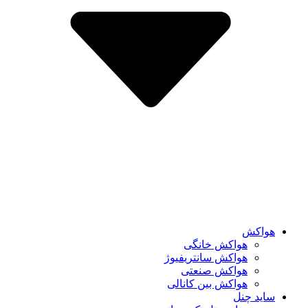
هواکش
هواکش خانگی
هواکش سانتریفیوژ
هواکش صنعتی
هواکش بین کانالی
ساید چنل