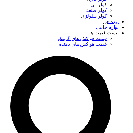
کولر آبی
کولر صنعتی
کولر سلولزی
پرده هوا
لوازم جانبی
لیست قیمت ها
قیمت هواکش های گرینکو
قیمت هواکش های دمنده