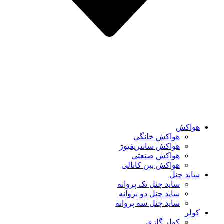
هواکش
هواکش خانگی
هواکش سانتریفیوژ
هواکش صنعتی
هواکش بین کانالی
ساید چنل
ساید چنل تک پروانه
ساید چنل دو پروانه
ساید چنل سه پروانه
کولر
کولر گازی