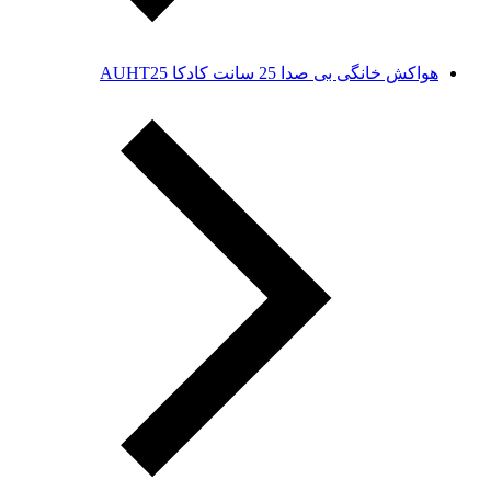
هواکش خانگی بی صدا 25 سانت کادکا AUHT25