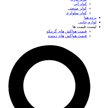
کولر آبی
کولر صنعتی
کولر سلولزی
پرده هوا
لوازم جانبی
لیست قیمت ها
قیمت هواکش های گرینکو
قیمت هواکش های دمنده