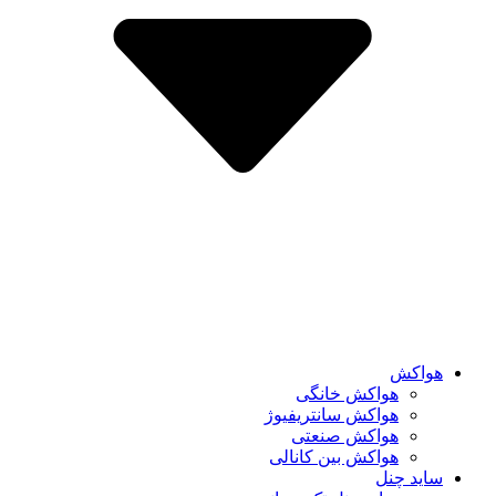
هواکش
هواکش خانگی
هواکش سانتریفیوژ
هواکش صنعتی
هواکش بین کانالی
ساید چنل