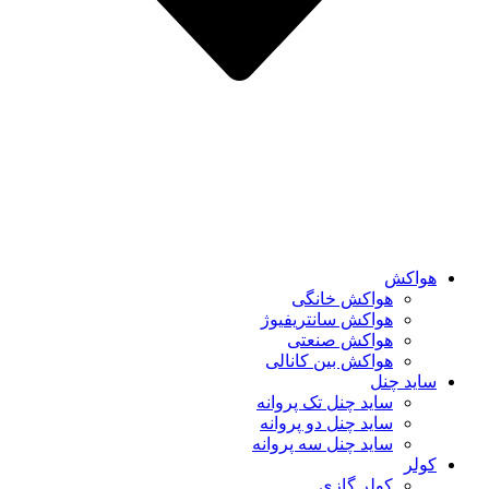
هواکش
هواکش خانگی
هواکش سانتریفیوژ
هواکش صنعتی
هواکش بین کانالی
ساید چنل
ساید چنل تک پروانه
ساید چنل دو پروانه
ساید چنل سه پروانه
کولر
کولر گازی