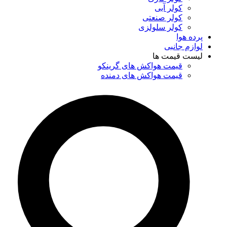
کولر آبی
کولر صنعتی
کولر سلولزی
پرده هوا
لوازم جانبی
لیست قیمت ها
قیمت هواکش های گرینکو
قیمت هواکش های دمنده