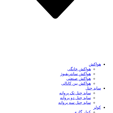
هواکش
هواکش خانگی
هواکش سانتریفیوژ
هواکش صنعتی
هواکش بین کانالی
ساید چنل
ساید چنل تک پروانه
ساید چنل دو پروانه
ساید چنل سه پروانه
کولر
کولر گازی