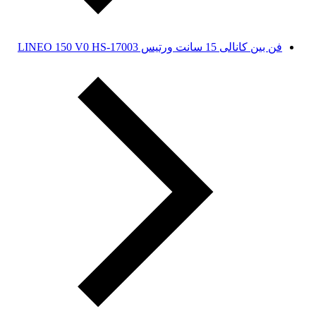
فن بین کانالی 15 سانت ورتیس LINEO 150 V0 HS-17003