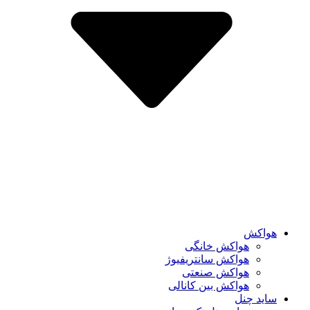
هواکش
هواکش خانگی
هواکش سانتریفیوژ
هواکش صنعتی
هواکش بین کانالی
ساید چنل