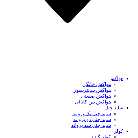
هواکش
هواکش خانگی
هواکش سانتریفیوژ
هواکش صنعتی
هواکش بین کانالی
ساید چنل
ساید چنل تک پروانه
ساید چنل دو پروانه
ساید چنل سه پروانه
کولر
کولر گازی