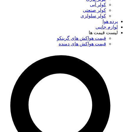
کولر آبی
کولر صنعتی
کولر سلولزی
پرده هوا
لوازم جانبی
لیست قیمت ها
قیمت هواکش های گرینکو
قیمت هواکش های دمنده