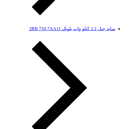
ساید چنل 2.2 کیلو وات بلوتک 2RB 710-7AA11