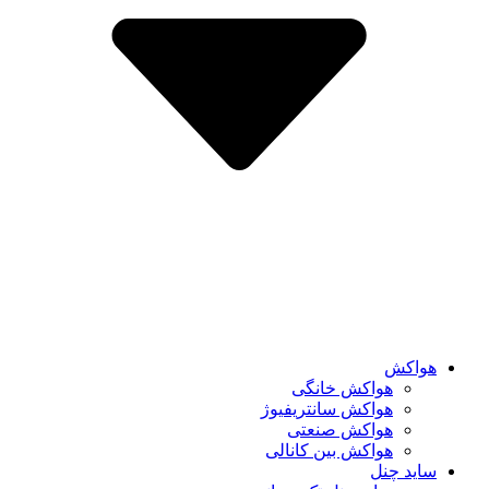
هواکش
هواکش خانگی
هواکش سانتریفیوژ
هواکش صنعتی
هواکش بین کانالی
ساید چنل