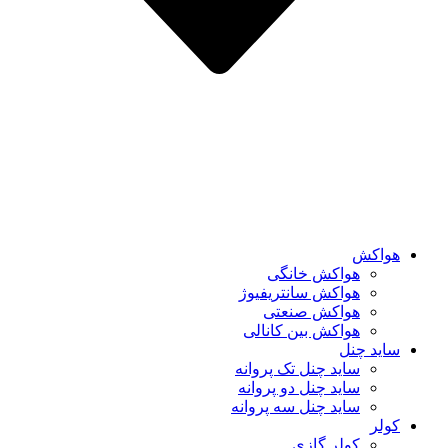
هواکش
هواکش خانگی
هواکش سانتریفیوژ
هواکش صنعتی
هواکش بین کانالی
ساید چنل
ساید چنل تک پروانه
ساید چنل دو پروانه
ساید چنل سه پروانه
کولر
کولر گازی