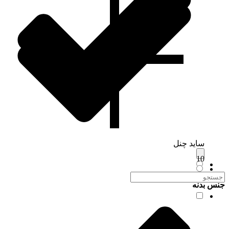
ساید چنل
10
جنس بدنه