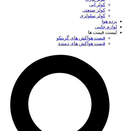
کولر آبی
کولر صنعتی
کولر سلولزی
پرده هوا
لوازم جانبی
لیست قیمت ها
قیمت هواکش های گرینکو
قیمت هواکش های دمنده