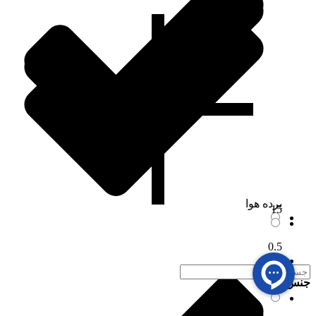
پرده هوا
15
0.5
جنس پروانه