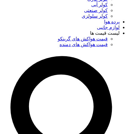
کولر آبی
کولر صنعتی
کولر سلولزی
پرده هوا
لوازم جانبی
لیست قیمت ها
قیمت هواکش های گرینکو
قیمت هواکش های دمنده