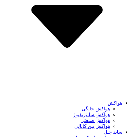
هواکش
هواکش خانگی
هواکش سانتریفیوژ
هواکش صنعتی
هواکش بین کانالی
ساید چنل