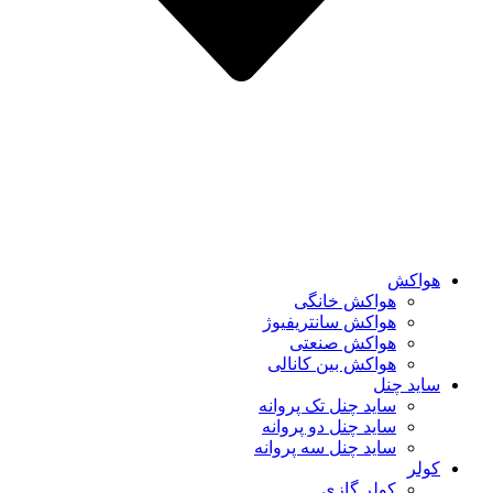
هواکش
هواکش خانگی
هواکش سانتریفیوژ
هواکش صنعتی
هواکش بین کانالی
ساید چنل
ساید چنل تک پروانه
ساید چنل دو پروانه
ساید چنل سه پروانه
کولر
کولر گازی