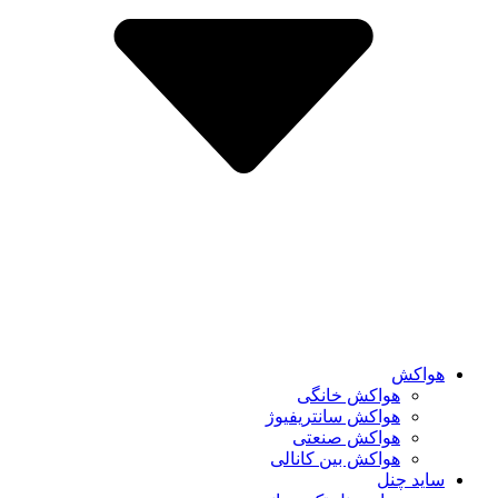
هواکش
هواکش خانگی
هواکش سانتریفیوژ
هواکش صنعتی
هواکش بین کانالی
ساید چنل