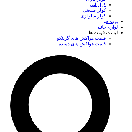
کولر آبی
کولر صنعتی
کولر سلولزی
پرده هوا
لوازم جانبی
لیست قیمت ها
قیمت هواکش های گرینکو
قیمت هواکش های دمنده