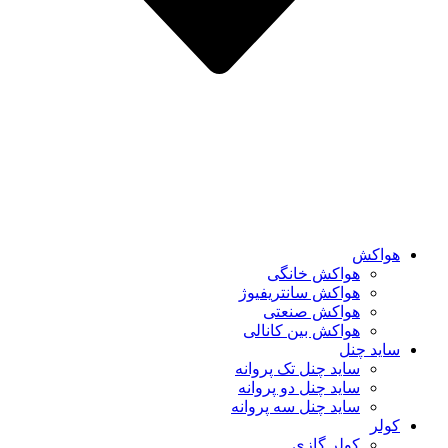
هواکش
هواکش خانگی
هواکش سانتریفیوژ
هواکش صنعتی
هواکش بین کانالی
ساید چنل
ساید چنل تک پروانه
ساید چنل دو پروانه
ساید چنل سه پروانه
کولر
کولر گازی