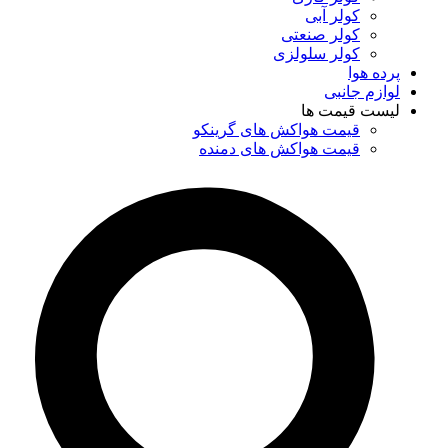
کولر آبی
کولر صنعتی
کولر سلولزی
پرده هوا
لوازم جانبی
لیست قیمت ها
قیمت هواکش های گرینکو
قیمت هواکش های دمنده