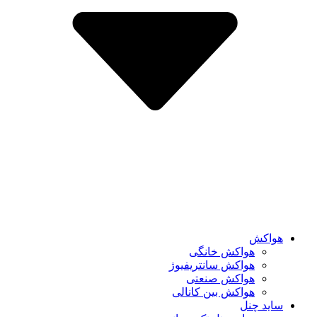
هواکش
هواکش خانگی
هواکش سانتریفیوژ
هواکش صنعتی
هواکش بین کانالی
ساید چنل